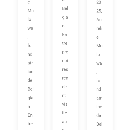
e
20
Bel
Mu
25,
gia
lo
Au
n
wa
réli
En
,
e
tre
fo
Mu
pre
nd
lo
noi
atr
wa
res
ice
,
ren
de
fo
de
Bel
nd
nt
gia
atr
vis
n
ice
ite
En
de
au
tre
Bel