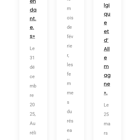
en
lgi
m
da
qu
ois
nt.
e
e.
de
et
s»
fév
d’
rie
All
Le
r,
e
31
les
m
dé
fe
ag
ce
ne
m
mb
».
me
re
s
20
Le
du
25,
25
rés
Au
ma
ea
réli
rs
u