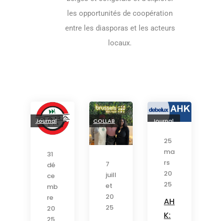
les opportunités de coopération
entre les diasporas et les acteurs
locaux.
Journal
COLLAB
Journal
25
ma
31
rs
7
dé
20
juill
ce
25
et
mb
20
re
AH
25
20
K:
25