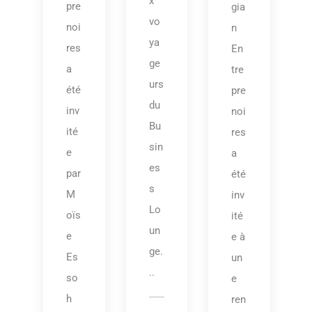
x
pre
gia
vo
noi
n
ya
res
En
ge
a
tre
urs
été
pre
du
inv
noi
Bu
ité
res
sin
e
a
es
par
été
s
M
inv
Lo
oïs
ité
un
e
e à
ge.
Es
un
..
so
e
h
ren