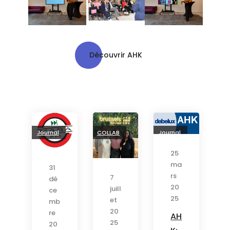
Découvrir AHK
Journal
COLLAB
Journal
25
ma
31
rs
7
dé
20
juill
ce
25
et
mb
20
re
AH
25
20