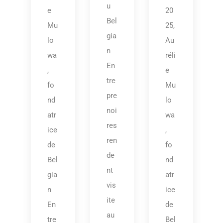
u
e
20
Bel
Mu
25,
gia
lo
Au
n
wa
réli
En
,
e
tre
fo
Mu
pre
nd
lo
noi
atr
wa
res
ice
,
ren
de
fo
de
Bel
nd
nt
gia
atr
vis
n
ice
ite
En
de
au
tre
Bel