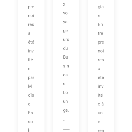
x
pre
gia
vo
noi
n
ya
res
En
ge
a
tre
urs
été
pre
du
inv
noi
Bu
ité
res
sin
e
a
es
par
été
s
M
inv
Lo
oïs
ité
un
e
e à
ge.
Es
un
..
so
e
h
ren