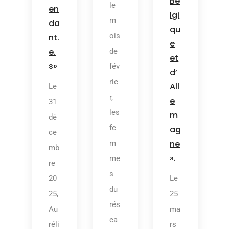
Be
le
en
lgi
m
da
qu
ois
nt.
e
e.
de
et
s»
fév
d’
rie
All
Le
r,
e
31
les
m
dé
fe
ag
ce
ne
m
mb
».
me
re
s
20
Le
du
25,
25
rés
Au
ma
ea
réli
rs