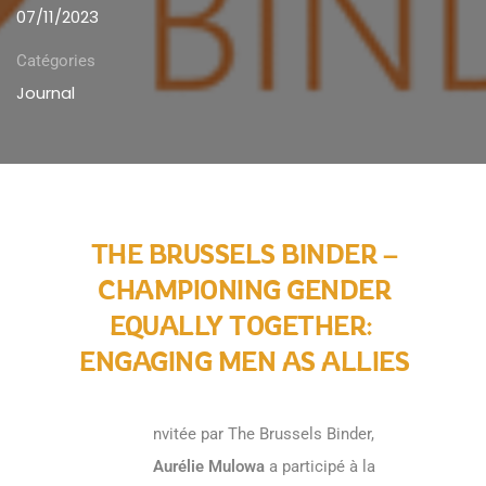
07/11/2023
Catégories
Journal
THE BRUSSELS BINDER –
CHAMPIONING GENDER
EQUALLY TOGETHER:
ENGAGING MEN AS ALLIES
nvitée par
The Brussels Binder
,
Aurélie Mulowa
a participé à la