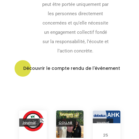
peut être portée uniquement par
les personnes directement
concernées et qu’elle nécessite
un engagement collectif fondé
sur la responsabilité, l’écoute et
l’action concrète.
Découvrir le compte rendu de l'événement
Journal
COLLAB
Journal
25