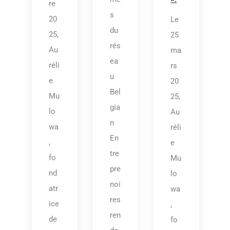
re
s
20
Le
du
25,
25
rés
Au
ma
ea
réli
rs
u
e
20
Bel
Mu
25,
gia
lo
Au
n
wa
réli
En
,
e
tre
fo
Mu
pre
nd
lo
noi
atr
wa
res
ice
,
ren
de
fo