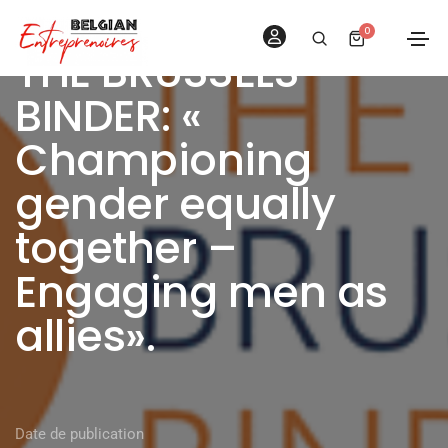
0
THE BRUSSELS
BINDER: «
Championing
gender equally
together –
Engaging men as
allies».
Date de publication