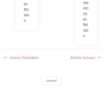
rep
es
ren
Bel
oir
gia
es
n
Bel
gia
n
Article Précédent
Article Suivant
Journal