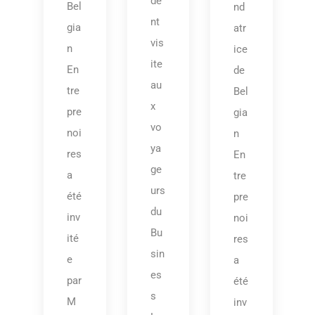
de
Bel
nd
nt
gia
atr
vis
n
ice
ite
En
de
au
tre
Bel
x
pre
gia
vo
noi
n
ya
res
En
ge
a
tre
urs
été
pre
du
inv
noi
Bu
ité
res
sin
e
a
es
par
été
s
M
inv