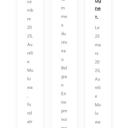
ag
ce
ne
m
mb
».
me
re
s
20
Le
du
25,
25
rés
Au
ma
ea
réli
rs
u
e
20
Bel
Mu
25,
gia
lo
Au
n
wa
réli
En
,
e
tre
fo
Mu
pre
nd
lo
noi
atr
wa
res