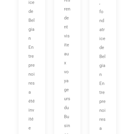
ice
,
ren
de
fo
de
Bel
nd
nt
gia
atr
vis
n
ice
ite
En
de
au
tre
Bel
x
pre
gia
vo
noi
n
ya
res
En
ge
a
tre
urs
été
pre
du
inv
noi
Bu
ité
res
sin
e
a