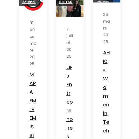
Journal
COLLAB
Journal
25
ma
31
rs
7
dé
20
juill
ce
25
et
mb
20
re
AH
25
20
K:
25
Le
«
M
s
W
AR
En
o
A
tr
m
FM
ep
en
: «
re
in
EM
no
Te
IS
ire
ch
SI
s