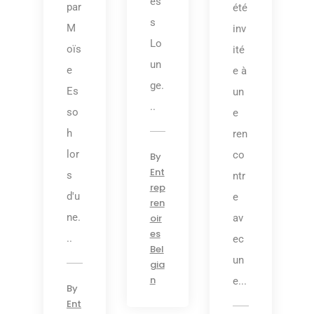
es
par
été
s
M
inv
Lo
oïs
ité
un
e
e à
ge.
Es
un
..
so
e
h
ren
lor
co
By
Ent
s
ntr
rep
d'u
e
ren
ne.
av
oir
es
..
ec
Bel
un
gia
n
e...
By
Ent