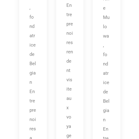
En
,
e
tre
fo
Mu
pre
nd
lo
noi
atr
wa
res
ice
,
ren
de
fo
de
Bel
nd
nt
gia
atr
vis
n
ice
ite
En
de
au
tre
Bel
x
pre
gia
vo
noi
n
ya
res
En
ge
a
tre