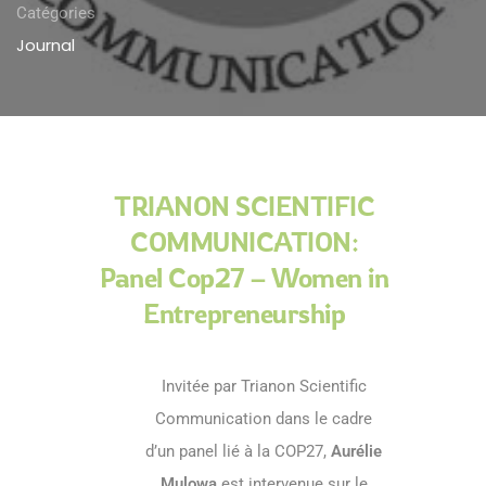
Catégories
Journal
TRIANON SCIENTIFIC
COMMUNICATION:
Panel Cop27 – Women in
Entrepreneurship
Invitée par
Trianon Scientific
Communication
dans le cadre
d’un panel lié à la
COP27
,
Aurélie
Mulowa
est intervenue sur le