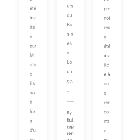
urs
été
pre
du
inv
noi
Bu
ité
res
sin
e
a
es
par
été
s
M
inv
Lo
oïs
ité
un
e
e à
ge.
Es
un
..
so
e
h
ren
lor
co
By
Ent
s
ntr
rep
d'u
e
ren
ne.
av