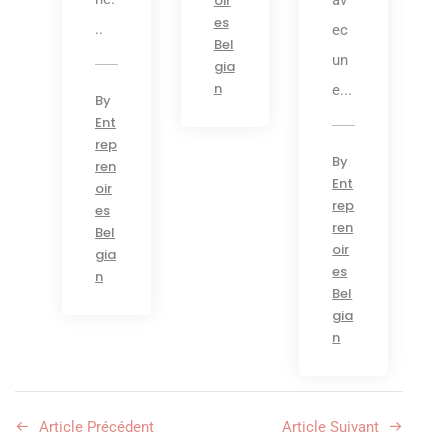
oir
es
..
ec
Bel
un
gia
n
e...
By
Ent
rep
By
ren
Ent
oir
rep
es
ren
Bel
oir
gia
es
n
Bel
gia
n
Article Précédent
Article Suivant