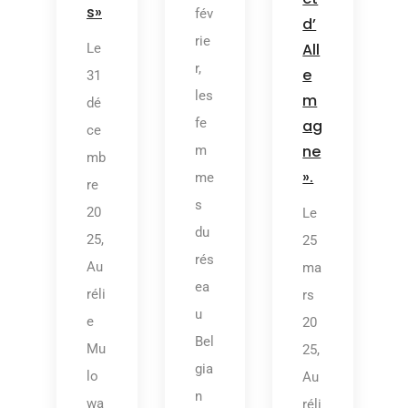
s»
fév
d’
rie
All
Le
r,
e
31
les
m
dé
fe
ag
ce
ne
m
mb
».
me
re
s
20
Le
du
25,
25
rés
Au
ma
ea
réli
rs
u
e
20
Bel
Mu
25,
gia
lo
Au
n
wa
réli