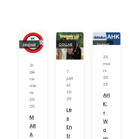
Journal
COLLAB
Journal
25
ma
31
rs
7
dé
20
juill
ce
25
et
mb
20
re
AH
25
20
K:
25
Le
«
M
s
W
AR
En
o
A
tr
m