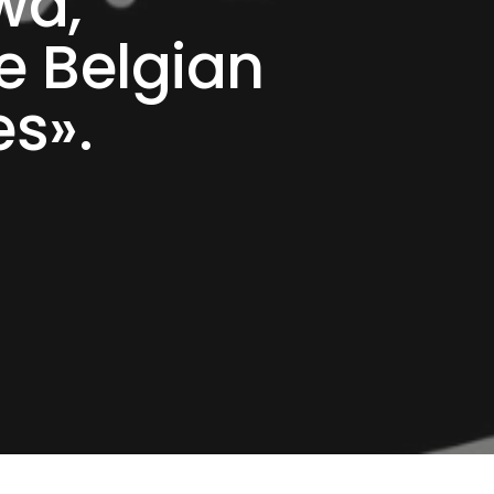
wa,
e Belgian
es».