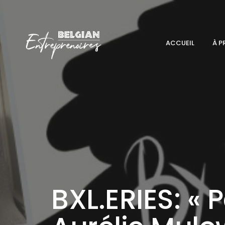
ACCUEIL
À P
BXL.ERIES: « 