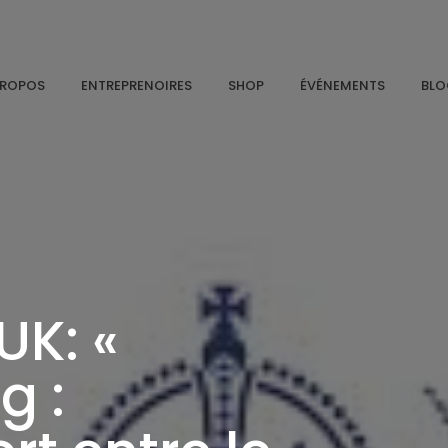
PROPOS
ENTREPRENOIRES
SHOP
ÉVÉNEMENTS
BL
K: «
g :