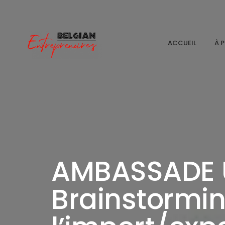
ACCUEIL
À 
AMBASSADE U
Brainstormin